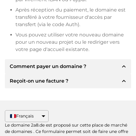
Après réception du paiement, le domaine est
transféré à votre fournisseur d'accès par
transfert (via le code Auth).
Vous pouvez utiliser votre nouveau domaine
pour un nouveau projet ou le rediriger vers
votre page d'accueil existante.
expand_less
Comment payer un domaine ?
expand_less
Reçoit-on une facture ?
Après un accord, le titulaire vous
communiquera les détails du paiement. Le
titulaire vous communiquera alors les détails
Oui, le vendeur vous enverra une facture en
bancaires SEPA et, si vous le souhaitez, vous
bonne et due forme. Si le prix d'achat est plus
proposera Paypal ou d'autres méthodes de
élevé, vous recevrez également un contrat de
Français
paiement.
vente supplémentaire si vous le souhaitez.
Le domaine 2a8.de est proposé sur cette place de marché
Veuillez toujours mentionner le nom de
de domaines
. Ce formulaire permet soit de faire une offre
domaine et le numéro de facture lors du