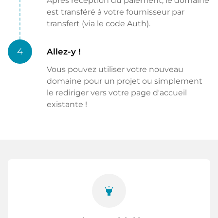
Après réception du paiement, le domaine
est transféré à votre fournisseur par
transfert (via le code Auth).
4
Allez-y !
Vous pouvez utiliser votre nouveau
domaine pour un projet ou simplement
le rediriger vers votre page d'accueil
existante !
highlight